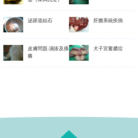
泌尿道結石
肝膽系統疾病
皮膚問題-濕疹及搔
犬子宮蓄膿症
癢