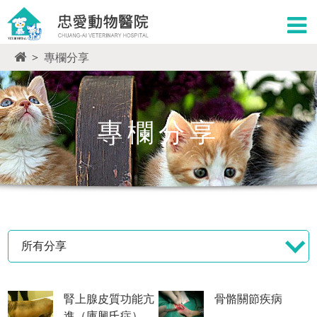
>
專欄分享
專欄分享
所有分享
腎上腺皮質功能亢
骨骼關節疾病
進（庫興氏症）