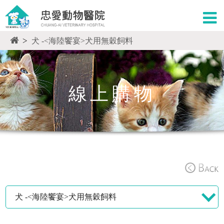
>
犬 -<海陸饗宴>犬用無穀飼料
線上購物
犬 -<海陸饗宴>犬用無穀飼料