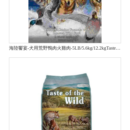
海陸饗宴-犬用荒野鴨肉火雞肉-5LB/5.6kg/12.2kgTasteoftheWild