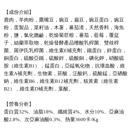
【成份介紹】
鹿肉，羊肉粉，鷹嘴豆，豌豆，扁豆，豌豆蛋白，豌豆
粉，蛋製品，菜籽油，木薯，蕃茄渣，天然香料，海魚
粉，鹽，氯化膽鹼，乾燥菊苣根，蕃茄，藍莓，覆盆
子，絲蘭萃取物，乾燥發酵產品嗜酸乳桿菌、雙歧桿
菌、羅伊氏乳桿菌，維生素E補充劑，鐵蛋白，鋅蛋白，
銅蛋白，硫酸亞鐵，硫酸鋅，硫酸銅，碘化鉀，硝酸硫
胺（維生素B1），錳蛋白，亞錳氧化物，抗壞血酸，維
生素A補充劑，生物素，菸酸，泛酸鈣，硫酸錳，亞硒酸
鈉，維生素B6，維生素B12補充劑，核黃素（維生素
B2），維生素D補充劑，葉酸。
【營養分析】
蛋白質32%、油脂18%、纖維質4%、水分10%、亞麻油
酸2.8%、次亞麻油酸0.3%、熱量3600卡/Kg