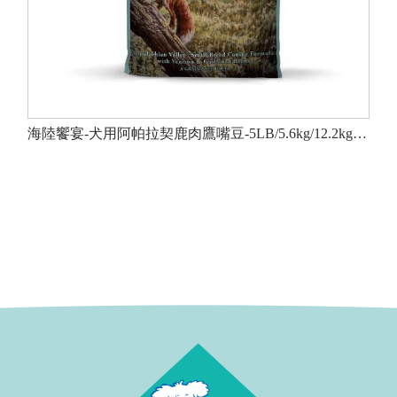
海陸饗宴-犬用阿帕拉契鹿肉鷹嘴豆-5LB/5.6kg/12.2kgTasteoftheWild