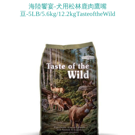
海陸饗宴-犬用松林鹿肉鷹嘴
豆-5LB/5.6kg/12.2kgTasteoftheWild