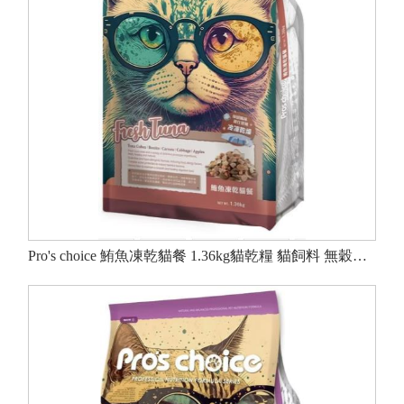
Pro's choice 鮪魚凍乾貓餐 1.36kg貓乾糧 貓飼料 無穀低敏