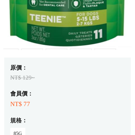
原價：
NT$
129~
會員價：
NT$
77
規格：
85G