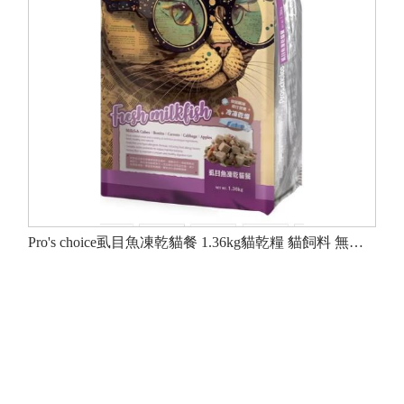
Pro's choice虱目魚凍乾貓餐 1.36kg貓乾糧 貓飼料 無穀低敏