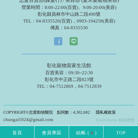
忠愛百貨部(鍾愛行) / 美容部 (愛米樂寵物美容)
營業時間：8:00-22:00(百貨)、9:00-20:00(美容)
彰化縣員林市中山路二段490號
TEL：
04-8335520(百貨)
，
0903-194258(美容)
傳真：
04-8335530
彰化寵物當家生活館
百貨美容：09:30~22:30
彰化市中正路二段823號
TEL：
04-7512869
，
04-7512839
COPYRIGHT©忠愛動物醫院 點閱數：4,302,682
隱私權政策
chungai1024@gmail.com
Ericfo Inside
精彩會館
首頁
會員專區
結帳
(
)
TOP
0