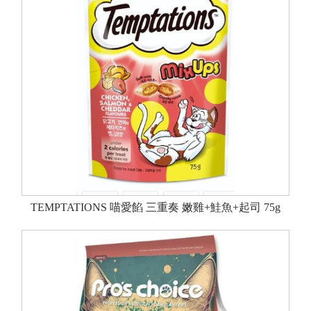
TEMPTATIONS 喵愛餡 三重奏 嫩雞+鮭魚+起司 75g