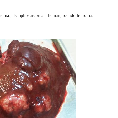
ma、lymphosarcoma、hemangioendothelioma、