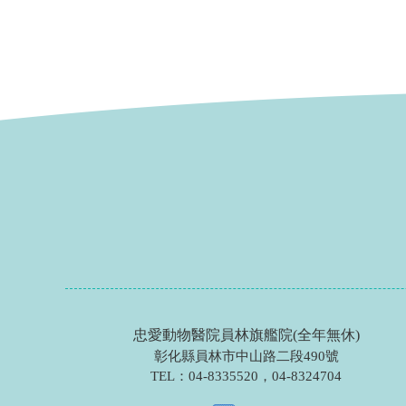
忠愛動物醫院員林旗艦院(全年無休)
彰化縣員林市中山路二段490號
TEL：
04-8335520
，
04-8324704