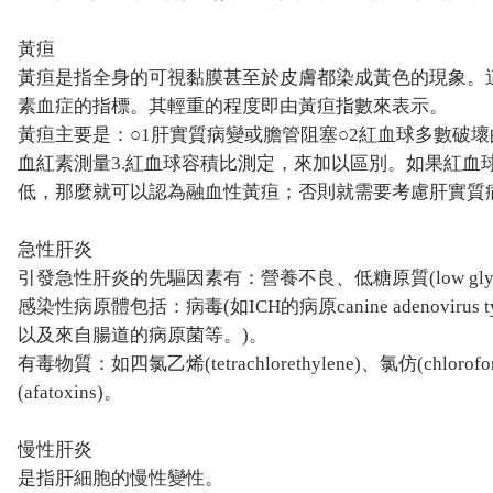
黃疸
黃疸是指全身的可視黏膜甚至於皮膚都染成黃色的現象。
素血症的指標。其輕重的程度即由黃疸指數來表示。
黃疸主要是：○1肝實質病變或膽管阻塞○2紅血球多數破壞
血紅素測量3.紅血球容積比測定，來加以區別。如果紅血
低，那麼就可以認為融血性黃疸；否則就需要考慮肝實質
急性肝炎
引發急性肝炎的先驅因素有：營養不良、低糖原質(low glyc
感染性病原體包括：病毒(如ICH的病原canine adenovirus type-1)
以及來自腸道的病原菌等。)。
有毒物質：如四氯乙烯(tetrachlorethylene)、氯仿(chlorofo
(afatoxins)。
慢性肝炎
是指肝細胞的慢性變性。