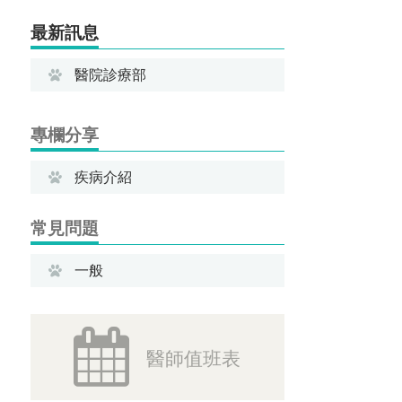
最新訊息
醫院診療部
專欄分享
疾病介紹
-
腎上腺皮質功能亢進（庫興氏
常見問題
症）
一般
-
骨骼關節疾病
-
我的寵物是不是中毒了；吃什麼
-
泌尿道結石
會中毒？
-
肝膽系統疾病
醫師值班表
-
什麼樣的狀況需要立即就醫?
-
皮膚問題-濕疹及搔癢