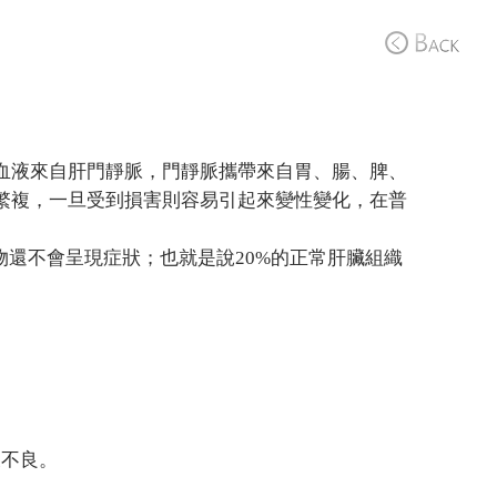
血液來自肝門靜脈，門靜脈攜帶來自胃、腸、脾、
繁複，一旦受到損害則容易引起來變性變化，在普
物還不會呈現症狀；也就是說20%的正常肝臟組織
後不良。
。