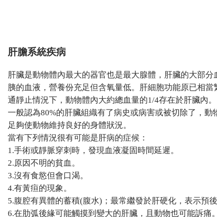
肝膽系統疾病
肝臟是動物體內最大的器官也是最大腺體，肝臟的大部分
胰的血液，營養份充足但含氧量低。肝細胞功能原已相當
通靜止情況下，動物體內大約總血量的1/4存在於肝臟內。
一般認為80%的肝臟組織有了病史或病害或被切除了，動
足夠使動物維持良好的身體狀況。
當有下列情況很有可能是肝病的症候：
1.手術或靜脈穿刺時，發現血液凝固時間延遲。
2.原因不明的貧血。
3.沒有食慾但會口渴。
4.有黃疸的現象。
5.腹腔有異體的蓄積(腹水)；最常繼發於肝硬化，表示預
6.在肋弧後緣可能觸摸到變大的肝臟，且動物也可能訴痛