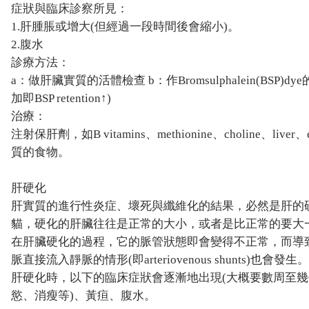
症狀與臨床診察所見：
1.肝腫脹或增大(但經過一段時間後會縮小)。
2.腹水
診療方法：
a：做肝臟實質的活體檢查 b：作Bromsulphalein(BS
加即BSP retention↑)
治療：
注射保肝劑，如B vitamins、methionine、choline、
質的食物。
肝硬化
肝實質的進行性炎症、壞死與纖維化的結果，必然是肝的
貓，硬化的肝臟往往是正常的大小，或者是比正常的要大
在肝臟硬化的過程，它的脈管狀態即會變得不正常，而導致門脈血壓過高
脈直接流入靜脈的情形(即arteriovenous shunts)
肝硬化時，以下的臨床症狀會逐漸地出現(大概要數周至幾
慾、消瘦等)、黃疸、腹水。