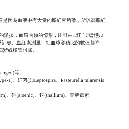
這是因為血液中有大量的膽紅素所致，所以高膽紅
的證據，而這兩類的情形，即可由1.紅血球計數2.
球計數、血紅素測量、紅血球容積比的數值都降
病變或膽管阻塞。
ogen)等。
、細菌(如Leptospira、Pasteurella tularensis
rm)、砷(arsenic)、鉈(thallium)、黃麴毒素