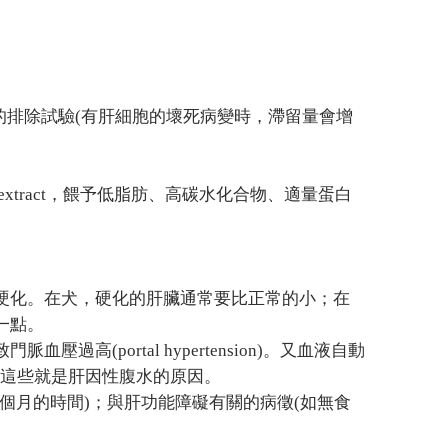
P)dye的排除試驗(有肝細胞的壞死病變時，滯留量會增
liver、extract，餵予低脂肪、高碳水化合物、適量蛋白
硬化。在犬，硬化的肝臟通常要比正常的小；在
一點。
(portal hypertension)。又血液自動
也會發生。這些就是肝因性腹水的原因。
個月的時間)；與肝功能障礙有關的病徵(如無食