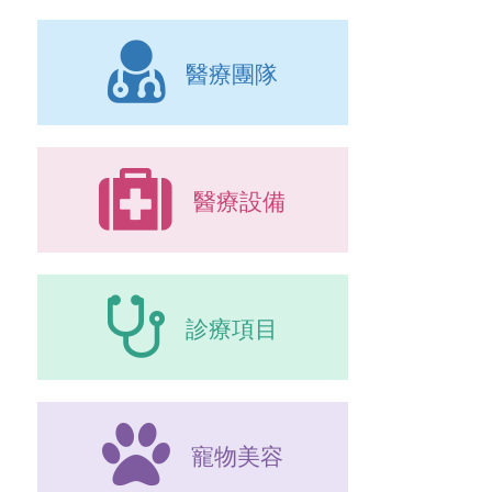
-
狗狗貓貓會亂咬東西，怎麼辦?
-
犬子宮蓄膿症
-
預防針的施打計畫
醫療團隊
-
撿到小狗小貓怎麼處理?
-
什麼是安樂死?
醫療設備
診療項目
寵物美容